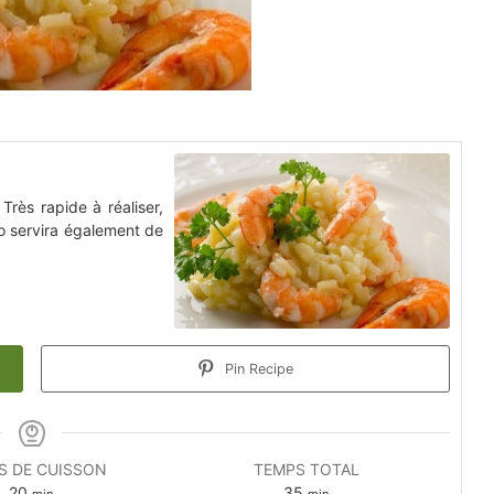
rès rapide à réaliser,
to servira également de
Pin Recipe
S DE CUISSON
TEMPS TOTAL
20
35
min
min