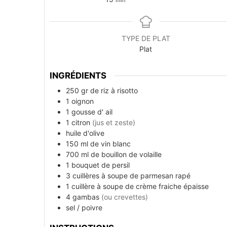
TYPE DE PLAT
Plat
INGRÉDIENTS
250
gr de
riz à risotto
1
oignon
1
gousse d'
ail
1
citron
(jus et zeste)
huile d'olive
150
ml de
vin blanc
700
ml de
bouillon de volaille
1
bouquet de
persil
3
cuillères à soupe de
parmesan rapé
1
cuillère à soupe de
crème fraiche épaisse
4
gambas
(ou crevettes)
sel / poivre